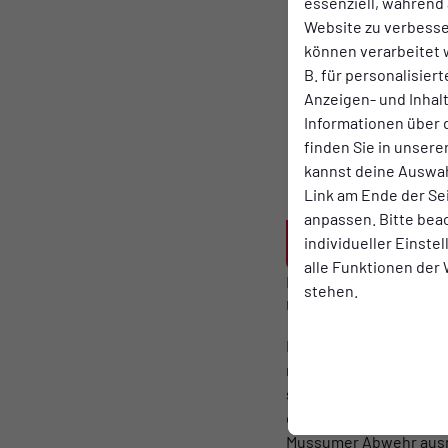
essenziell, während 
SC TuB 
Website zu verbess
1. Damenman
können verarbeitet w
B. für personalisier
83'
77'
Anzeigen- und Inha
Informationen über 
finden Sie in unsere
Wechsel
Tor
kannst deine Auswah
Link am Ende der Se
anpassen. Bitte bea
individueller Einste
alle Funktionen der
Beim souveränen Tabell
stehen.
Unentschieden zum Sai
Erwartungsgemäß war es
mit nur wenigen hochk
sie etwas überhastet f
etwas mehr Toraktionen.
Mussumer Abwehr ausnut