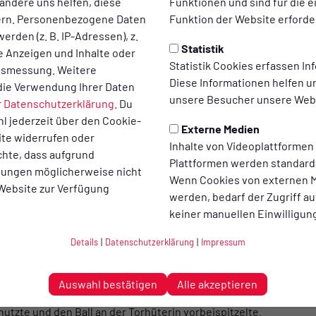
andere uns helfen, diese
Funktionen und sind für die 
Mussum
Hemd
ern. Personenbezogene Daten
Funktion der Website erforder
nschaft
1. Dam
erden (z. B. IP-Adressen), z.
Statistik
te Anzeigen und Inhalte oder
Statistik Cookies erfassen I
65'
50'
45'
ltsmessung. Weitere
Diese Informationen helfen u
die Verwendung Ihrer Daten
unsere Besucher unsere Webs
r
Datenschutzerklärung
. Du
Wechsel
Gelbe Karte
Gelbe Karte
l jederzeit über den Cookie-
Externe Medien
ite widerrufen oder
Inhalte von Videoplattformen
chte, dass aufgrund
Plattformen werden standard
llungen möglicherweise nicht
Mehr zum Spiel
Wenn Cookies von externen M
 Website zur Verfügung
werden, bedarf der Zugriff au
enführer TuB Mussum gelang der zweite Sieg in Folge, nach de
keiner manuellen Einwilligun
sonbeginn ist die Mannschaft weiter ungeschlagen!
Details
|
Datenschutzerklärung
|
Impressum
 ein Spiel auf Augenhöhe, beide Abwehreihen standen stabil un
arätigen Chancen. Eine davon vergab Barbara Reuke schon nach
reistehend aus wenigen Metern übers Tor schoß. Erst in der zwei
Auswahl bestätigen
Alle akzeptieren
 Es dauerte aber bis zur 77.Minute, als Nina Flaswinkel ein Miss
zte und den Ball an der Torhüterin vorbeispitzelte.