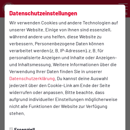
Datenschutzeinstellungen
Menü
Wir verwenden Cookies und andere Technologien auf
Osteoporosetraining für Frauen
unserer Website. Einige von ihnen sind essenziell,
Meine Truppe, die ich lange in Barlo besportelt habe und
während andere uns helfen, diese Website zu
seit 2013 beim HSVSport treibt, ist gleichzeitig mein
verbessern. Personenbezogene Daten können
größter Kurs mit 9 Teilnehmerinnen zwischen 75 und 83
verarbeitet werden (z. B. IP-Adressen), z. B. für
Jahre, hier geht es oft um Zugspannung aber auch um
personalisierte Anzeigen und Inhalte oder Anzeigen-
Koordination, Kraft und Gleichgewicht
und Inhaltsmessung. Weitere Informationen über die
Verwendung Ihrer Daten finden Sie in unserer
Kursleitung: Birgit Bußhoff
Datenschutzerklärung
. Du kannst deine Auswahl
jederzeit über den Cookie-Link am Ende der Seite
widerrufen oder anpassen. Bitte beachte, dass
aufgrund individueller Einstellungen möglicherweise
nicht alle Funktionen der Website zur Verfügung
stehen.
Essenziell