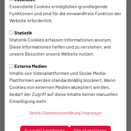
Insbesondere bei dem Ziel der Erhaltung der Gesundheit
Essenzielle Cookies ermöglichen grundlegende
ist jede zusätzliche körperliche Aktivität präventiv
Funktionen und sind für die einwandfreie Funktion der
wirksam.
Website erforderlich.
Wer viel schwitzt, verbrennt mehr Fett!
Statistik
Statistik Cookies erfassen Informationen anonym.
Nein, wer viel schwitzt, verliert viel Wasser! Dies kann zwar
Diese Informationen helfen und zu verstehen, wie
auch, z.B. bei einem langen aeroben Ausdauertraining, mit
unsere Besucher unsere Website nutzen.
einer intensiven Fettverbrennung einhergehen, aber auch
Externe Medien
genauso durch hohe Umgebungstemperaturen, warme
Inhalte von Videoplattformen und Social-Media-
Kleidung oder sehr intensive Belastungen begründet sein.
Plattformen werden standardmäßig blockiert. Wenn
Cookies von externen Medien akzeptiert werden,
Mit Gymnastik kann man gezielt Fett an Problemzonen
bedarf der Zugriff auf diese Inhalte keiner manuellen
abbauen!
Einwilligung mehr.
Das stimmt so nicht!
Details
|
Datenschutzerklärung
|
Impressum
Zwar kann man mit Programmen wie „Bauch-Baine-Po“
gezielt bestimmte Muskulatur aufbauen, Fettabbau jedoch
Auswahl bestätigen
Alle akzeptieren