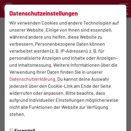
Datenschutzeinstellungen
Menü
Wir verwenden Cookies und andere Technologien auf
Mythen und Fakten
unserer Website. Einige von ihnen sind essenziell,
Mythen und Fakten (Fitness und Gesundheitssport)
während andere uns helfen, diese Website zu
verbessern. Personenbezogene Daten können
Einmal Training pro Woche bringt nichts!
verarbeitet werden (z. B. IP-Adressen), z. B. für
personalisierte Anzeigen und Inhalte oder Anzeigen-
Das ist nur bedingt richtig.
und Inhaltsmessung. Weitere Informationen über die
Verwendung Ihrer Daten finden Sie in unserer
Zwar kann man langfristig mit einem einmaligen Training
Datenschutzerklärung
. Du kannst deine Auswahl
pro Woche keine gezielten Leistungsverbesserungen
jederzeit über den Cookie-Link am Ende der Seite
erzielen, sondern erst mit zwei bis drei Trainingseinheiten,
widerrufen oder anpassen. Bitte beachte, dass
doch gerade Einsteiger oder Widereinsteiger können auch
aufgrund individueller Einstellungen möglicherweise
mit einem Training pro Woche gewisse Erfolge erzielen.
nicht alle Funktionen der Website zur Verfügung
stehen.
Auch hier gilt: Einmal ist besser als keinmal!
Essenziell