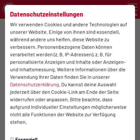
Datenschutzeinstellungen
Menü
Wir verwenden Cookies und andere Technologien auf
Fit im Alter
unserer Website. Einige von ihnen sind essenziell,
Kurs für die Altersgruppe ab 65 Jahre
während andere uns helfen, diese Website zu
verbessern. Personenbezogene Daten können
Trainingsschwerpunkte liegen in den Bereichen
verarbeitet werden (z. B. IP-Adressen), z. B. für
Beweglichkeit, Kraft, Gleichgewicht und Koordination
personalisierte Anzeigen und Inhalte oder Anzeigen-
und Inhaltsmessung. Weitere Informationen über die
Kursleitung: Birgit Bußhoff
Verwendung Ihrer Daten finden Sie in unserer
Datenschutzerklärung
. Du kannst deine Auswahl
Der Körper ist ein Minimalist
jederzeit über den Cookie-Link am Ende der Seite
widerrufen oder anpassen. Bitte beachte, dass
Das langfristige Ziel dieses Kurses besteht darin, die
aufgrund individueller Einstellungen möglicherweise
Funktionsfähigkeit des Körpers
nicht alle Funktionen der Website zur Verfügung
stehen.
und damit die Selbstständigkeit der älter werdenden
Menschen zu erhalten.
Essenziell