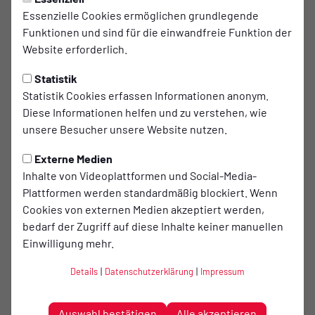
Essenzielle Cookies ermöglichen grundlegende
Damit bietet dieser Kurs einen Beitrag zur
Funktionen und sind für die einwandfreie Funktion der
Gesunderhaltung der Menschen im höheren
Website erforderlich.
Alter sowie zur Verhinderung bzw. zur zeitlichen
Statistik
Verschiebung von Pflegebedürftigkeit.
Statistik Cookies erfassen Informationen anonym.
Diese Informationen helfen und zu verstehen, wie
Dieses Ziel lässt sich nicht innerhalb von 12 Kursstunden
unsere Besucher unsere Website nutzen.
umsetzen. Aber es ist möglich,
Externe Medien
Inhalte von Videoplattformen und Social-Media-
erste Teilziele auf dem Weg zu einer selbstständigen
Plattformen werden standardmäßig blockiert. Wenn
Lebensführung im höheren Alter
Cookies von externen Medien akzeptiert werden,
bedarf der Zugriff auf diese Inhalte keiner manuellen
zu erreichen. Mangelnde Kraftfähigkeit, eingeschränkte
Einwilligung mehr.
Mobilität, eine reduzierte Gleich-
Details
|
Datenschutzerklärung
|
Impressum
Gewichtsfähigkeit und eine eingeschränkte Beweglichkeit
sind die limitierenden Faktoren
Auswahl bestätigen
Alle akzeptieren