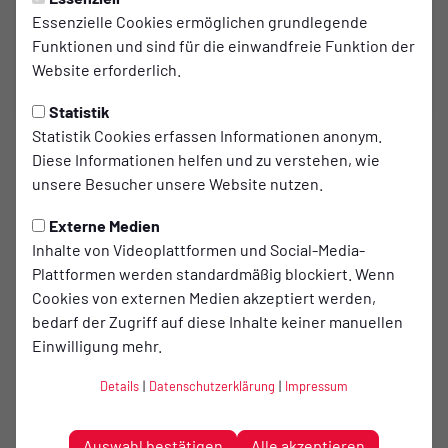
Essenzielle Cookies ermöglichen grundlegende
Funktionen und sind für die einwandfreie Funktion der
Website erforderlich.
Statistik
Statistik Cookies erfassen Informationen anonym.
TOP NEWS
Diese Informationen helfen und zu verstehen, wie
5:0-Sieg zum Trainer-
unsere Besucher unsere Website nutzen.
Abschied
Externe Medien
Inhalte von Videoplattformen und Social-Media-
Plattformen werden standardmäßig blockiert. Wenn
zum Artikel
Cookies von externen Medien akzeptiert werden,
bedarf der Zugriff auf diese Inhalte keiner manuellen
Einwilligung mehr.
Spielort
Details
|
Datenschutzerklärung
|
Impressum
Sportanlage Alte Büdding
Alte Büdding 3
46399 Bocholt
Auswahl bestätigen
Alle akzeptieren