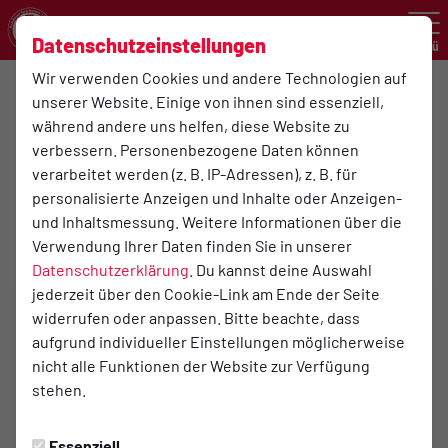
Datenschutzeinstellungen
Menü
Wir verwenden Cookies und andere Technologien auf
Kreisliga B, Gr. 1
unserer Website. Einige von ihnen sind essenziell,
während andere uns helfen, diese Website zu
verbessern. Personenbezogene Daten können
5:0
verarbeitet werden (z. B. IP-Adressen), z. B. für
(1:0)
Hemdener SV
Borussia Bocholt
personalisierte Anzeigen und Inhalte oder Anzeigen-
1. Herrenmannschaft
1. Mannschaft
und Inhaltsmessung. Weitere Informationen über die
Verwendung Ihrer Daten finden Sie in unserer
Datenschutzerklärung
. Du kannst deine Auswahl
jederzeit über den Cookie-Link am Ende der Seite
widerrufen oder anpassen. Bitte beachte, dass
aufgrund individueller Einstellungen möglicherweise
nicht alle Funktionen der Website zur Verfügung
stehen.
Essenziell